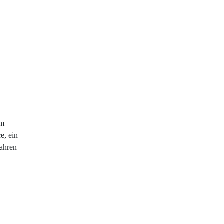
im
e, ein
fahren