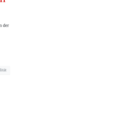
n der
lität