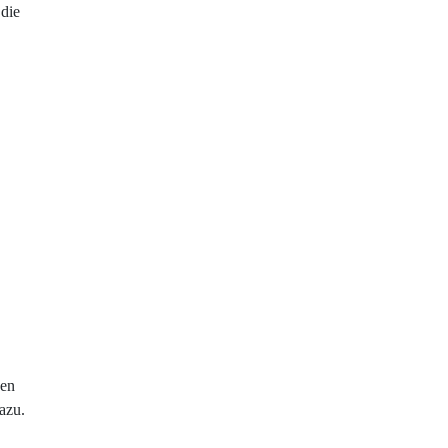
 die
sen
azu.