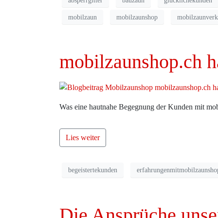
absperrgitter
bauzaun
glücklichekunden
mobilzaun
mobilzaunshop
mobilzaunverk
mobilzaunshop.ch h
Was eine hautnahe Begegnung der Kunden mit mobil
Lies weiter
begeistertekunden
erfahrungenmitmobilzaunsho
Die Ansprüche unse