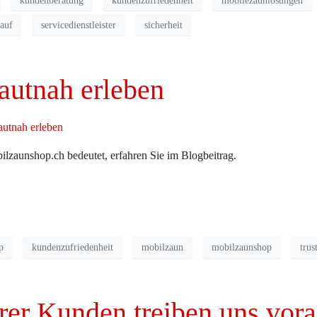
kundenberatung
kundenzufriedenheit
mobilezaunlösungen
auf
servicedienstleister
sicherheit
autnah erleben
zaunshop.ch bedeutet, erfahren Sie im Blogbeitrag.
p
kundenzufriedenheit
mobilzaun
mobilzaunshop
trus
rer Kunden treiben uns vor