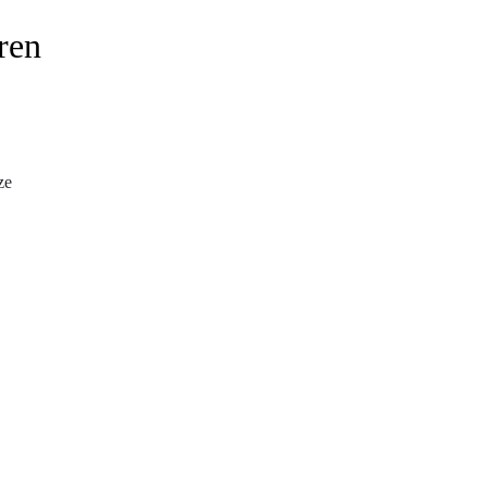
ren
ze
!