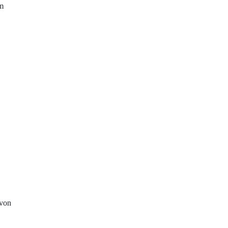
Im
 von