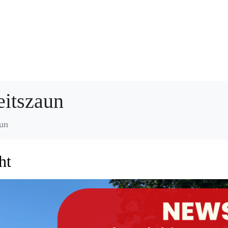
eitszaun
aun
ht