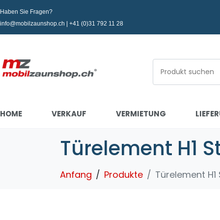
Haben Sie Fragen?
info@mobilzaunshop.ch | +41 (0)31 792 11 28
HOME
VERKAUF
VERMIETUNG
LIEFE
Türelement H1 
Anfang
Produkte
Türelement H1