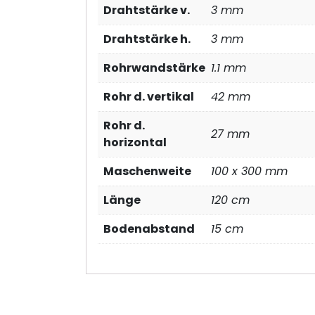
Drahtstärke v.
3 mm
Drahtstärke h.
3 mm
Rohrwandstärke
1.1 mm
Rohr d. vertikal
42 mm
Rohr d.
27 mm
horizontal
Maschenweite
100 x 300 mm
Länge
120 cm
Bodenabstand
15 cm