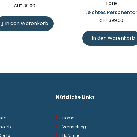
Tore
CHF
89.00
Leichtes Personento
CHF
399.00
In den Warenkorb
In den Warenkorb
Nützliche Links
kte
Home
nkorb
Vermietung
Konto
Lieferung