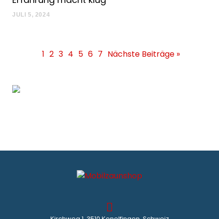
JULI 5, 2024
1
2
3
4
5
6
7
Nächste Beiträge »
Kirchweg 1, 3510 Konolfingen, Schweiz